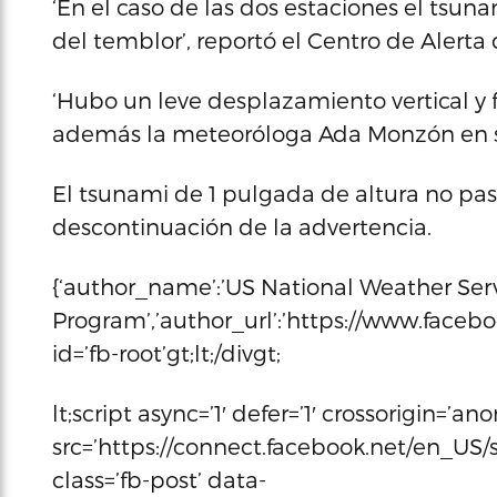
‘En el caso de las dos estaciones el tsu
del temblor’, reportó el Centro de Alerta
‘Hubo un leve desplazamiento vertical y f
además la meteoróloga Ada Monzón en 
El tsunami de 1 pulgada de altura no pasó
descontinuación de la advertencia.
{‘author_name’:’US National Weather Se
Program’,’author_url’:’https://www.facebo
id=’fb-root’gt;lt;/divgt;
lt;script async=’1′ defer=’1′ crossorigin=’a
src=’https://connect.facebook.net/en_US/sd
class=’fb-post’ data-