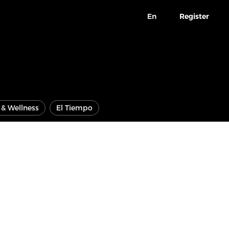
En
Register
e & Wellness
El Tiempo