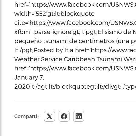
href=’https://www.facebook.com/USNWS.
width=’552’gt;lt;blockquote
cite=’https://www.facebook.com/USNWS.C
xfbml-parse-ignore’gt;lt;pgt;El sismo de
pequeño tsunami de centímetros (una p
lt;/pgt;Posted by lt;a href=’https://ww
Weather Service Caribbean Tsunami Warni
href=’https://www.facebook.com/USNWS.
January 7,
2020lt;/agt;lt;/blockquotegt;lt;/divgt;’,’t
Compartir