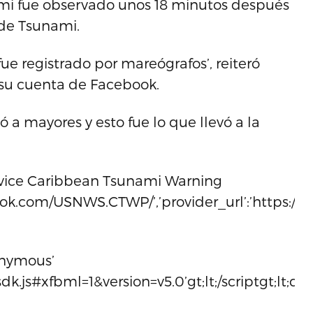
nami fue observado unos 18 minutos después
 de Tsunami.
ue registrado por mareógrafos’, reiteró
su cuenta de Facebook.
 a mayores y esto fue lo que llevó a la
rvice Caribbean Tsunami Warning
ok.com/USNWS.CTWP/’,’provider_url’:’https://www
nonymous’
k.js#xfbml=1&version=v5.0’gt;lt;/scriptgt;lt;div