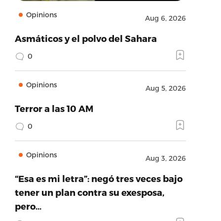
Opinions
Aug 6, 2026
Asmáticos y el polvo del Sahara
0
Opinions
Aug 5, 2026
Terror a las 10 AM
0
acebook.com/USNWS.CTWP/posts/2897559653609192′,’
Opinions
Aug 3, 2026
“Esa es mi letra”: negó tres veces bajo
tener un plan contra su exesposa,
pero…