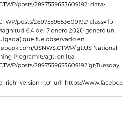
CTWP/posts/2897559653609192′ data-
TWP/posts/2897559653609192′ class=’fb-
 Magnitud 6.4 del 7 enero 2020 generó un
ulgada) que fue observado en…
w.facebook.com/USNWS.CTWP/’gt;US National
ng Programlt;/agt; on lt;a
CTWP/posts/2897559653609192’gt;Tuesday,
ype’:’rich’,’version’:’1.0′,’url’:’https://www.f