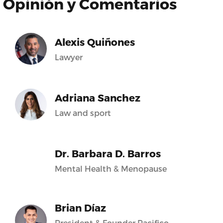
Opinión y Comentarios
Alexis Quiñones
Lawyer
Adriana Sanchez
Law and sport
Dr. Barbara D. Barros
Mental Health & Menopause
Brian Díaz
President & Founder Pacifico