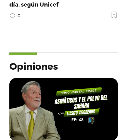
día, según Unicef
0
Opiniones
.facebook.com’,’provider_name’:’Facebook’,’succ