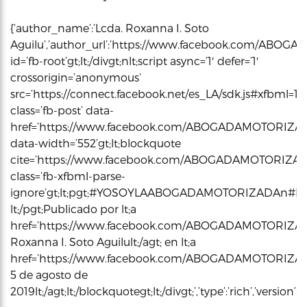
{‘author_name’:’Lcda. Roxanna I. Soto
Aguilu’,’author_url’:’https://www.facebook.com/ABOGADAMO
id=’fb-root’gt;lt;/divgt;nlt;script async=’1′ defer=’1′
crossorigin=’anonymous’
src=’https://connect.facebook.net/es_LA/sdk.js#xfbml=1&ver
class=’fb-post’ data-
href=’https://www.facebook.com/ABOGADAMOTORIZAD
data-width=’552’gt;lt;blockquote
cite=’https://www.facebook.com/ABOGADAMOTORIZAD
class=’fb-xfbml-parse-
ignore’gt;lt;pgt;#YOSOYLAABOGADAMOTORIZAD
lt;/pgt;Publicado por lt;a
href=’https://www.facebook.com/ABOGADAMOTORIZADA
Roxanna I. Soto Aguilult;/agt; en lt;a
href=’https://www.facebook.com/ABOGADAMOTORIZADA
5 de agosto de
2019lt;/agt;lt;/blockquotegt;lt;/divgt;’,’type’:’rich’,’v