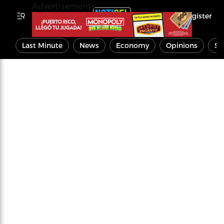
Advertisements
Register
Last Minute
News
Economy
Opinions
Sp