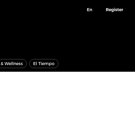
En
Register
e & Wellness
El Tiempo