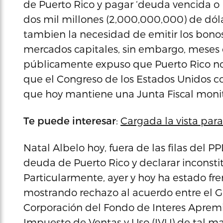
de Puerto Rico y pagar ‘deuda vencida o
dos mil millones (2,000,000,000) de dól
tambien la necesidad de emitir los bonos 
mercados capitales, sin embargo, meses 
públicamente expuso que Puerto Rico no
que el Congreso de los Estados Unidos c
que hoy mantiene una Junta Fiscal monit
Te puede interesar
:
Cargada la vista par
Natal Albelo hoy, fuera de las filas del PP
deuda de Puerto Rico y declarar inconstit
Particularmente, ayer y hoy ha estado fre
mostrando rechazo al acuerdo entre el Go
Corporación del Fondo de Interes Apremi
Impuesto de Ventas y Uso (IVU) de tal m