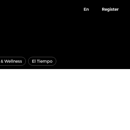
En
Register
e & Wellness
El Tiempo