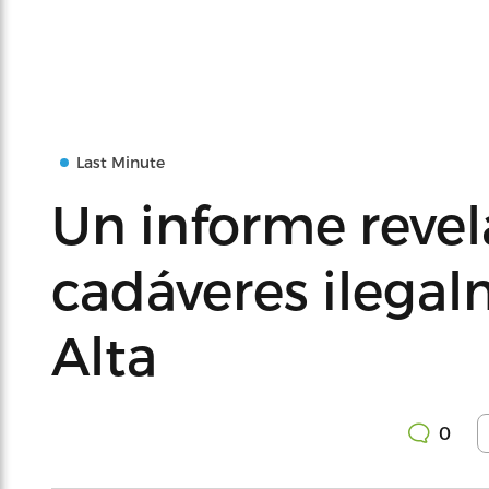
Last Minute
Un informe reve
cadáveres ilega
Alta
0