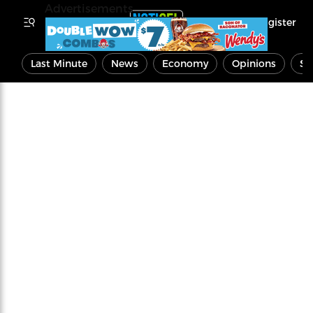
Advertisements
Register
Last Minute
News
Economy
Opinions
Sp