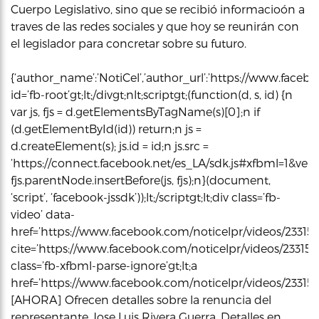
Cuerpo Legislativo, sino que se recibió informacioón a
traves de las redes sociales y que hoy se reunirán con
el legislador para concretar sobre su futuro.
{‘author_name’:’NotiCel’,’author_url’:’https://www.faceboo
id=’fb-root’gt;lt;/divgt;nlt;scriptgt;(function(d, s, id) {n
var js, fjs = d.getElementsByTagName(s)[0];n if
(d.getElementById(id)) return;n js =
d.createElement(s); js.id = id;n js.src =
‘https://connect.facebook.net/es_LA/sdk.js#xfbml=1&versi
fjs.parentNode.insertBefore(js, fjs);n}(document,
‘script’, ‘facebook-jssdk’));lt;/scriptgt;lt;div class=’fb-
video’ data-
href=’https://www.facebook.com/noticelpr/videos/23315
cite=’https://www.facebook.com/noticelpr/videos/23315
class=’fb-xfbml-parse-ignore’gt;lt;a
href=’https://www.facebook.com/noticelpr/videos/23315843
[AHORA] Ofrecen detalles sobre la renuncia del
representante Jose Luis Rivera Guerra. Detalles en