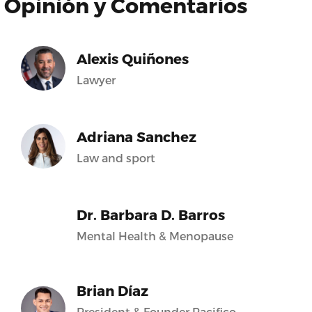
Opinión y Comentarios
Alexis Quiñones
Lawyer
Adriana Sanchez
Law and sport
Dr. Barbara D. Barros
Mental Health & Menopause
Brian Díaz
President & Founder Pacifico