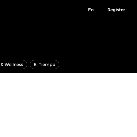
En
Register
e & Wellness
El Tiempo