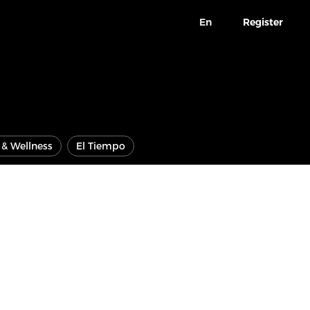
En
Register
e & Wellness
El Tiempo