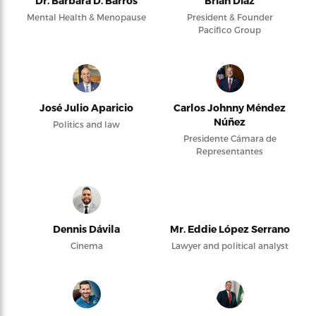
Dr. Barbara D. Barros
Brian Díaz
Mental Health & Menopause
President & Founder
Pacifico Group
José Julio Aparicio
Carlos Johnny Méndez
Núñez
Politics and law
Presidente Cámara de
Representantes
Dennis Dávila
Mr. Eddie López Serrano
Cinema
Lawyer and political analyst