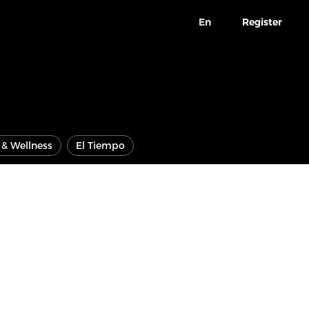
En
Register
e & Wellness
El Tiempo