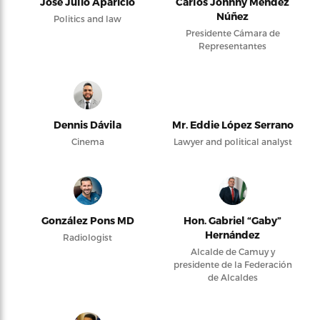
José Julio Aparicio
Carlos Johnny Méndez
Núñez
Politics and law
Presidente Cámara de
Representantes
Dennis Dávila
Mr. Eddie López Serrano
Cinema
Lawyer and political analyst
González Pons MD
Hon. Gabriel “Gaby”
Hernández
Radiologist
Alcalde de Camuy y
presidente de la Federación
de Alcaldes