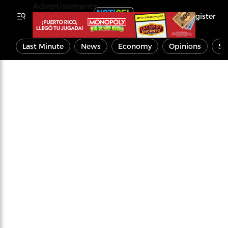
Advertisements
Register
Last Minute
News
Economy
Opinions
Sp