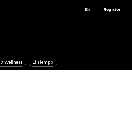
En
Register
e & Wellness
El Tiempo