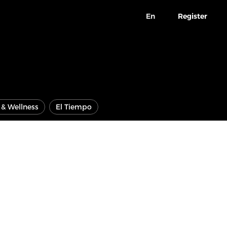
En
Register
e & Wellness
El Tiempo