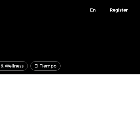
En
Register
e & Wellness
El Tiempo