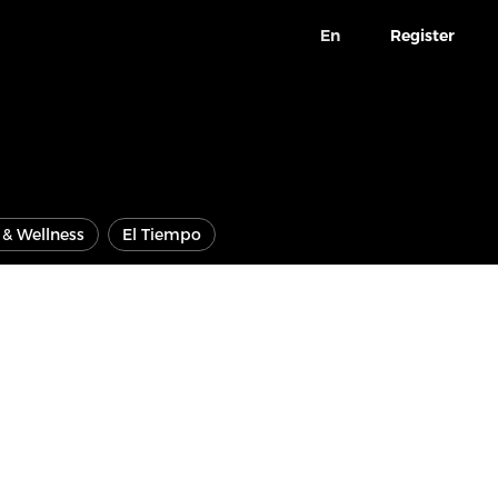
En
Register
e & Wellness
El Tiempo