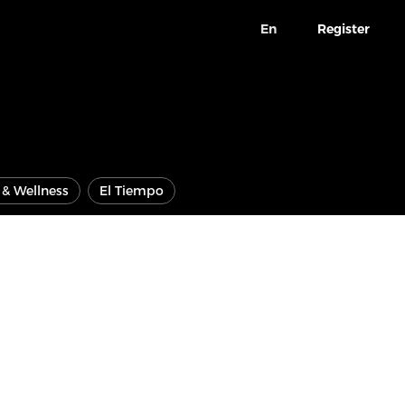
En
Register
e & Wellness
El Tiempo