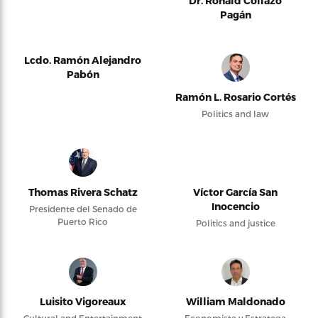
Dr. Ronald Collazo
Pagán
Lcdo. Ramón Alejandro
Pabón
Ramón L. Rosario Cortés
Politics and law
Thomas Rivera Schatz
Víctor García San
Inocencio
Presidente del Senado de
Puerto Rico
Politics and justice
Luisito Vigoreaux
William Maldonado
Cultural and Entertainment
Economista y Estratega