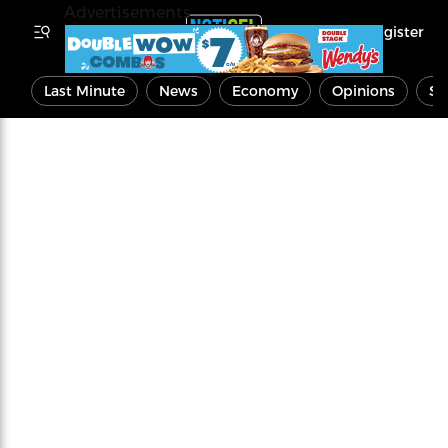
Advertisements
Register
Last Minute
News
Economy
Opinions
Sp