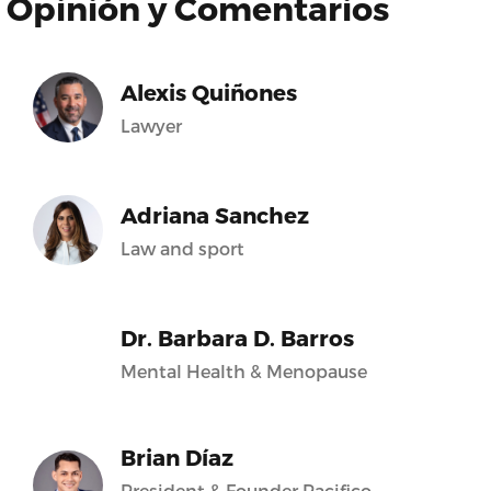
Opinión y Comentarios
Alexis Quiñones
Lawyer
Adriana Sanchez
Law and sport
Dr. Barbara D. Barros
Mental Health & Menopause
Brian Díaz
President & Founder Pacifico