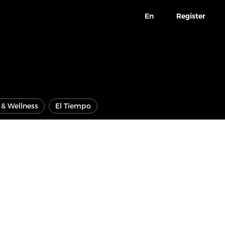
En
Register
e & Wellness
El Tiempo