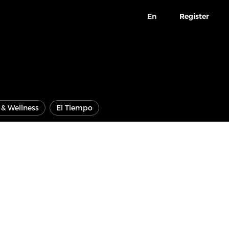
En
Register
e & Wellness
El Tiempo