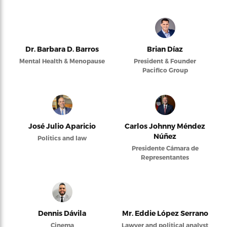
Dr. Barbara D. Barros
Brian Díaz
Mental Health & Menopause
President & Founder
Pacifico Group
José Julio Aparicio
Carlos Johnny Méndez
Núñez
Politics and law
Presidente Cámara de
Representantes
Dennis Dávila
Mr. Eddie López Serrano
Cinema
Lawyer and political analyst