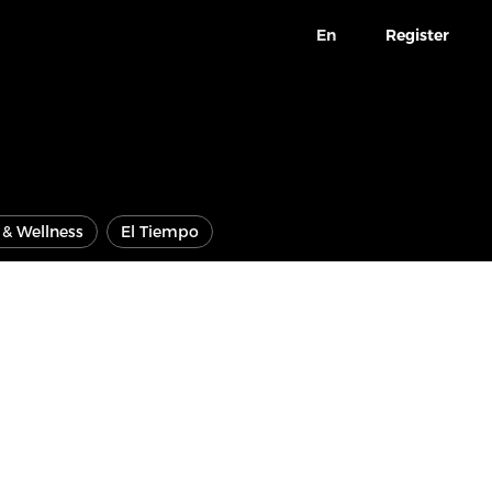
En
Register
e & Wellness
El Tiempo