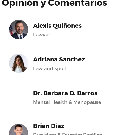
Opinión y Comentarios
Alexis Quiñones
Lawyer
Adriana Sanchez
Law and sport
Dr. Barbara D. Barros
Mental Health & Menopause
Brian Díaz
President & Founder Pacifico