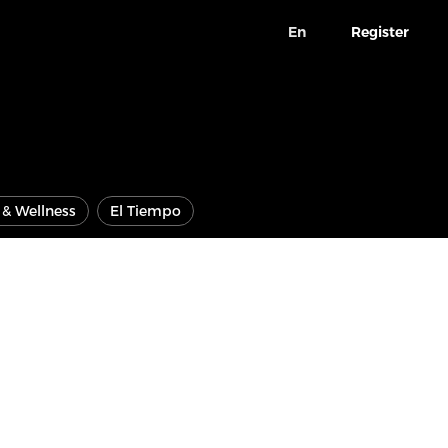
En
Register
e & Wellness
El Tiempo