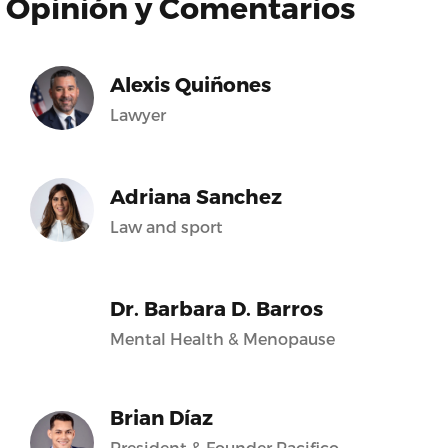
Opinión y Comentarios
Alexis Quiñones
Lawyer
Adriana Sanchez
Law and sport
Dr. Barbara D. Barros
Mental Health & Menopause
Brian Díaz
President & Founder Pacifico