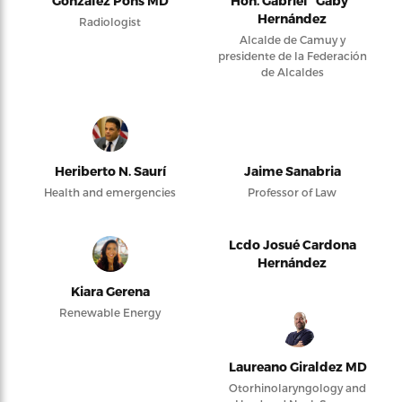
González Pons MD
Hon. Gabriel “Gaby”
Hernández
Radiologist
Alcalde de Camuy y
presidente de la Federación
de Alcaldes
Heriberto N. Saurí
Jaime Sanabria
Health and emergencies
Professor of Law
Lcdo Josué Cardona
Hernández
Kiara Gerena
Renewable Energy
Laureano Giraldez MD
Otorhinolaryngology and