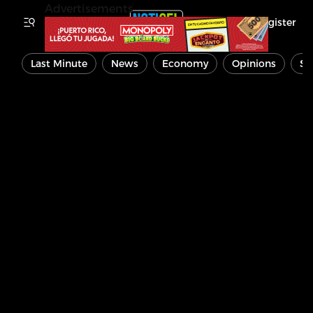
Advertisements
Register
Last Minute
News
Economy
Opinions
Sp