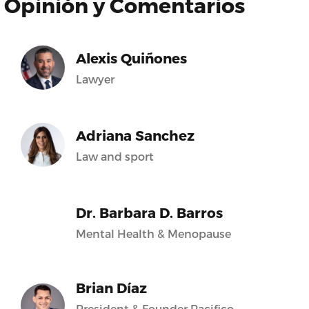
Opinión y Comentarios
Alexis Quiñones
Lawyer
Adriana Sanchez
Law and sport
Dr. Barbara D. Barros
Mental Health & Menopause
Brian Díaz
President & Founder Pacifico