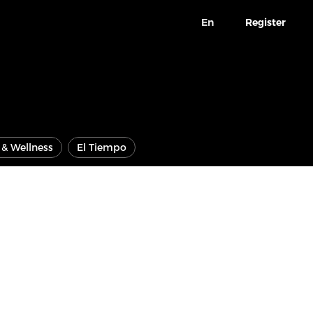
En
Register
e & Wellness
El Tiempo