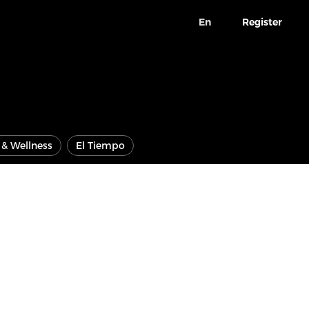
En
Register
e & Wellness
El Tiempo