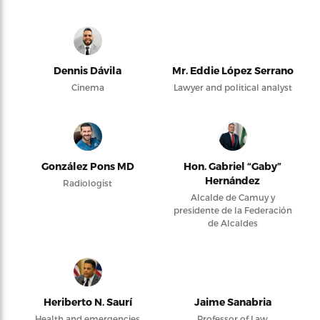
Dennis Dávila
Mr. Eddie López Serrano
Cinema
Lawyer and political analyst
González Pons MD
Hon. Gabriel “Gaby”
Hernández
Radiologist
Alcalde de Camuy y
presidente de la Federación
de Alcaldes
Heriberto N. Saurí
Jaime Sanabria
Health and emergencies
Professor of Law