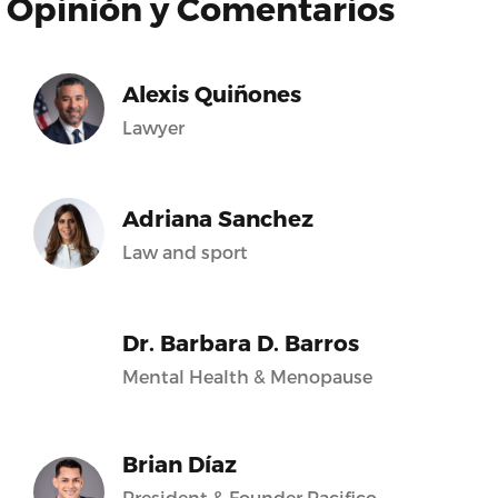
Opinión y Comentarios
Alexis Quiñones
Lawyer
Adriana Sanchez
Law and sport
Dr. Barbara D. Barros
Mental Health & Menopause
Brian Díaz
President & Founder Pacifico