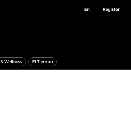
En
Register
e & Wellness
El Tiempo