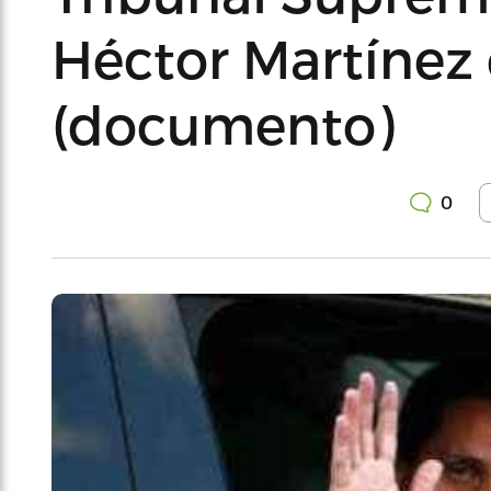
Héctor Martíne
(documento)
0