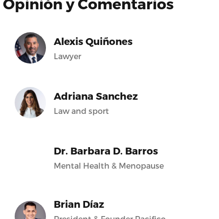
Opinión y Comentarios
Alexis Quiñones
Lawyer
Adriana Sanchez
Law and sport
Dr. Barbara D. Barros
Mental Health & Menopause
Brian Díaz
President & Founder Pacifico