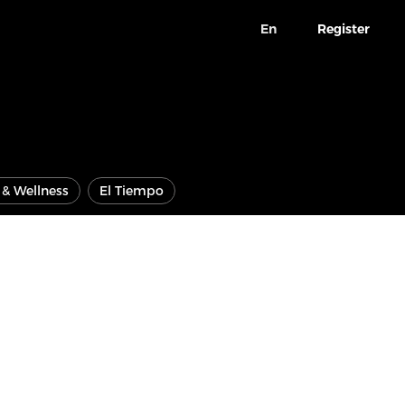
En
Register
e & Wellness
El Tiempo