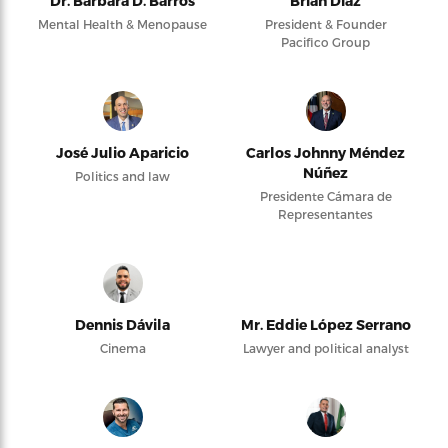
Dr. Barbara D. Barros
Brian Díaz
Mental Health & Menopause
President & Founder
Pacifico Group
José Julio Aparicio
Carlos Johnny Méndez
Núñez
Politics and law
Presidente Cámara de
Representantes
Dennis Dávila
Mr. Eddie López Serrano
Cinema
Lawyer and political analyst