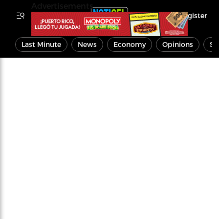
Advertisements
Register
Last Minute
News
Economy
Opinions
Sp