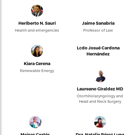
Heriberto N. Saurí
Jaime Sanabria
Health and emergencies
Professor of Law
Lcdo Josué Cardona
Hernández
Kiara Gerena
Renewable Energy
Laureano Giraldez MD
Otorhinolaryngology and
Head and Neck Surgery
Moises Cortés
Dra. Natalie Pérez Luna