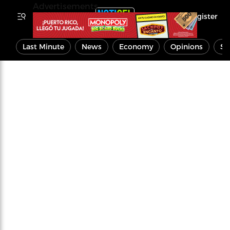
Advertisements
Register
Last Minute
News
Economy
Opinions
Sp