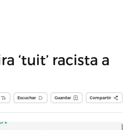
a ‘tuit’ racista a
Escuchar
Guardar
Compartir