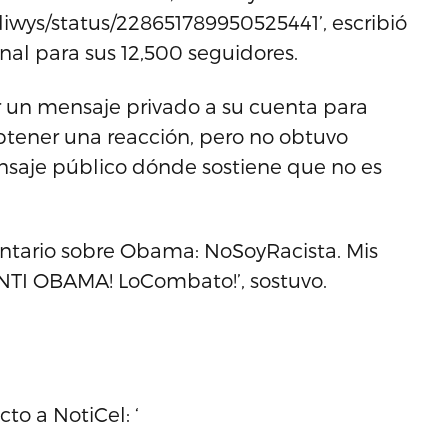
wys/status/228651789950525441’, escribió
inal para sus 12,500 seguidores.
 un mensaje privado a su cuenta para
obtener una reacción, pero no obtuvo
ensaje público dónde sostiene que no es
entario sobre Obama: NoSoyRacista. Mis
ANTI OBAMA! LoCombato!’, sostuvo.
to a NotiCel: ‘