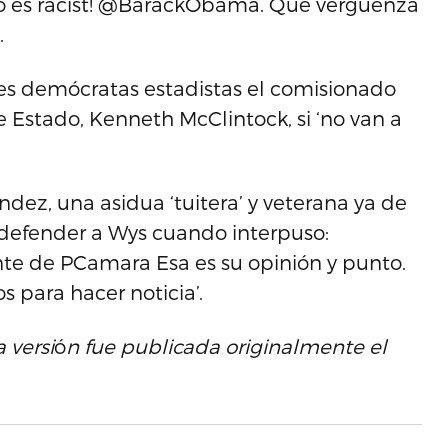
o es racist! @BarackObama. Que vergüenza
.
es demócratas estadistas el comisionado
 de Estado, Kenneth McClintock, si ‘no van a
dez, una asidua ‘tuitera’ y veterana ya de
ó defender a Wys cuando interpuso:
nte de PCamara Esa es su opinión y punto.
 para hacer noticia’.
 versi
ó
n fue publicada originalmente el