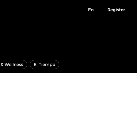
En
Register
e & Wellness
El Tiempo