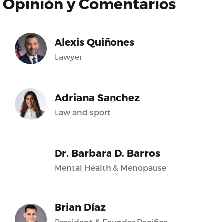
Opinión y Comentarios
Alexis Quiñones
Lawyer
Adriana Sanchez
Law and sport
Dr. Barbara D. Barros
Mental Health & Menopause
Brian Díaz
President & Founder Pacifico