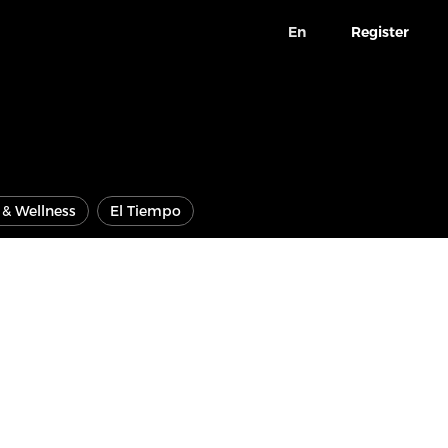
En
Register
e & Wellness
El Tiempo