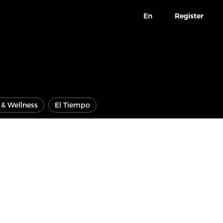
En
Register
e & Wellness
El Tiempo