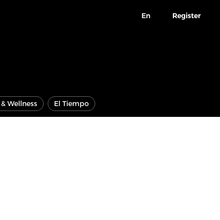
En
Register
e & Wellness
El Tiempo