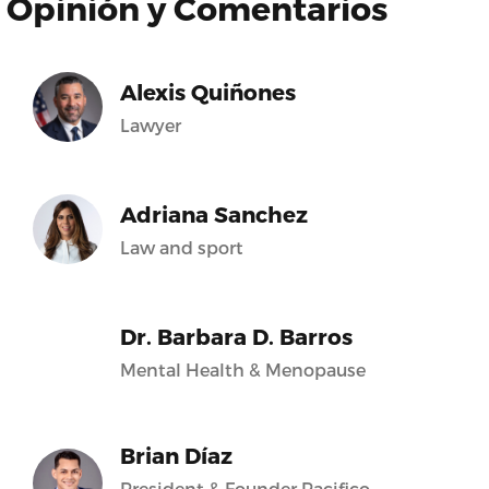
Opinión y Comentarios
Alexis Quiñones
Lawyer
Adriana Sanchez
Law and sport
Dr. Barbara D. Barros
Mental Health & Menopause
Brian Díaz
President & Founder Pacifico