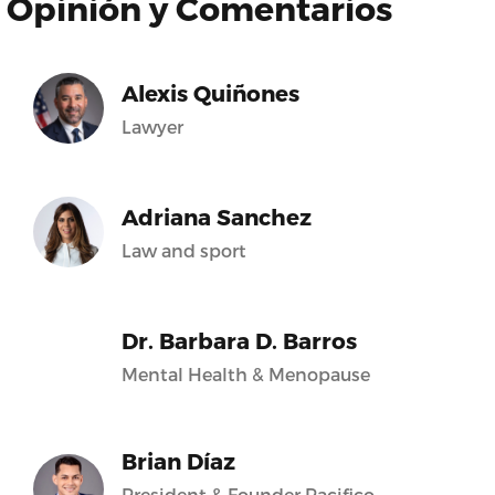
Opinión y Comentarios
Alexis Quiñones
Lawyer
Adriana Sanchez
Law and sport
Dr. Barbara D. Barros
Mental Health & Menopause
Brian Díaz
President & Founder Pacifico