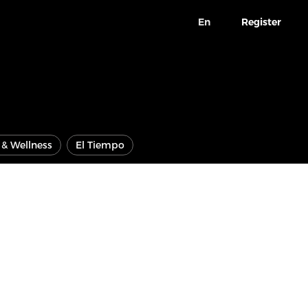
En
Register
e & Wellness
El Tiempo