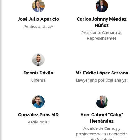
José Julio Aparicio
Carlos Johnny Méndez
Núñez
Politics and law
Presidente Cámara de
Representantes
Dennis Dávila
Mr. Eddie López Serrano
Cinema
Lawyer and political analyst
González Pons MD
Hon. Gabriel “Gaby”
Hernández
Radiologist
Alcalde de Camuy y
presidente de la Federación
de Alcaldes