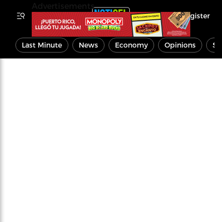
Advertisements
Register
Last Minute
News
Economy
Opinions
Sp