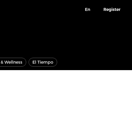
En
Register
e & Wellness
El Tiempo