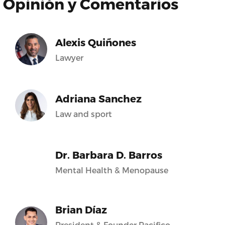
Opinión y Comentarios
Alexis Quiñones
Lawyer
Adriana Sanchez
Law and sport
Dr. Barbara D. Barros
Mental Health & Menopause
Brian Díaz
President & Founder Pacifico