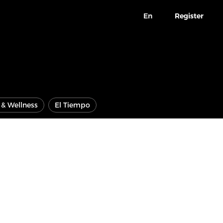
En
Register
e & Wellness
El Tiempo