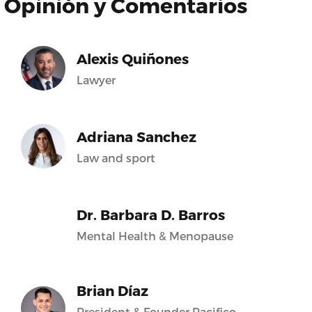
Opinión y Comentarios
Alexis Quiñones
Lawyer
Adriana Sanchez
Law and sport
Dr. Barbara D. Barros
Mental Health & Menopause
Brian Díaz
President & Founder Pacifico