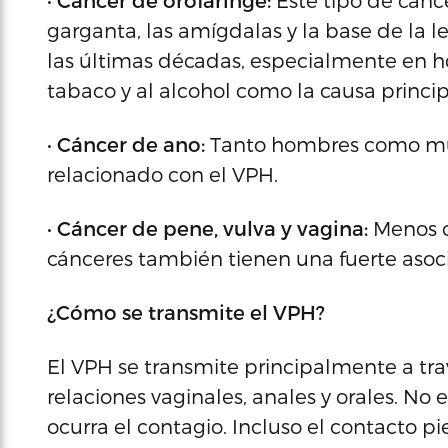
•
Cáncer de orofaringe:
Este tipo de cánce
garganta, las amígdalas y la base de l
las últimas décadas, especialmente en h
tabaco y al alcohol como la causa princip
•
Cáncer de ano:
Tanto hombres como muj
relacionado con el VPH.
•
Cáncer de pene, vulva y vagina:
Menos c
cánceres también tienen una fuerte asocia
¿Cómo se transmite el VPH?
El VPH se transmite principalmente a tra
relaciones vaginales, anales y orales. N
ocurra el contagio. Incluso el contacto pi