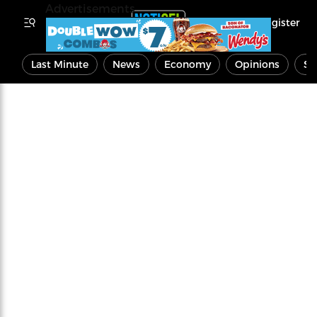
Advertisements
Register
Last Minute
News
Economy
Opinions
Sp