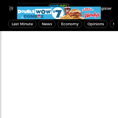
Advertisements
Register
Last Minute
News
Economy
Opinions
Sp