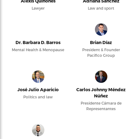
Alexis Quiñones
Adriana Sanchez
Lawyer
Law and sport
Dr. Barbara D. Barros
Brian Díaz
Mental Health & Menopause
President & Founder
Pacifico Group
José Julio Aparicio
Carlos Johnny Méndez
Núñez
Politics and law
Presidente Cámara de
Representantes