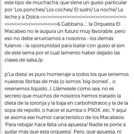
este tipo de muchacha, que tiene un gusto particular
por ‘Los ponches/ Los coches/ El sushi/ La noche/ La
leche y a Dolce <><><><><><><><><><><><><><><><><><>
<><><><><><><><><><><>& Gabbana…’, la Orquesta El
Macabeo no le augura un futuro muy favorable, pero
eso no debe arruinarnos a nosotros – los demás
fulanos – la oportunidad para bailar con gusto al son
de este tema por el cual lamento haber dejado las
clases de salsa./p
p’La dieta’ es puro homenaje a todos los que tenemos
nuestras libritas de más (o somos ‘big-boned’… o
retenemos líquido…). Llámesele como sea, no es
secreto que muchos de nosotros hemos tratado la
dieta de la toronja y la baja en carbohidratos y la de la
sopa de repollo, o hacer el zumba o P90X, etc. Y aquí
se asoma ese humor característico de los Macabeos:
‘Para rebajar hace falta una apuesta/ Nadie te pone a
sudar más que esta orquesta’. Pero, qué apuesta, ni