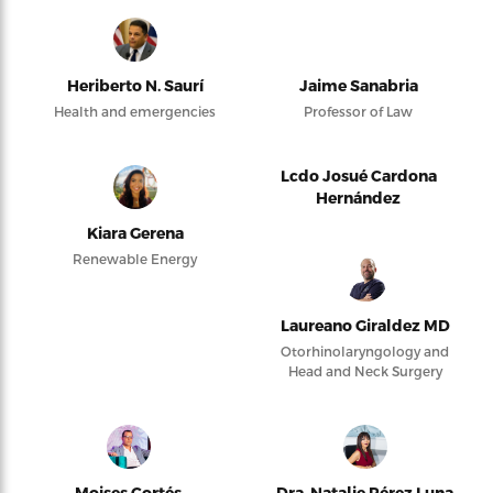
Heriberto N. Saurí
Jaime Sanabria
Health and emergencies
Professor of Law
Lcdo Josué Cardona
Hernández
Kiara Gerena
Renewable Energy
Laureano Giraldez MD
Otorhinolaryngology and
Head and Neck Surgery
Moises Cortés
Dra. Natalie Pérez Luna