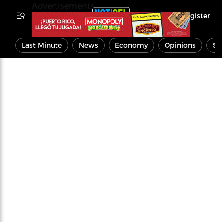
Advertisements
Register
Last Minute
News
Economy
Opinions
Sp