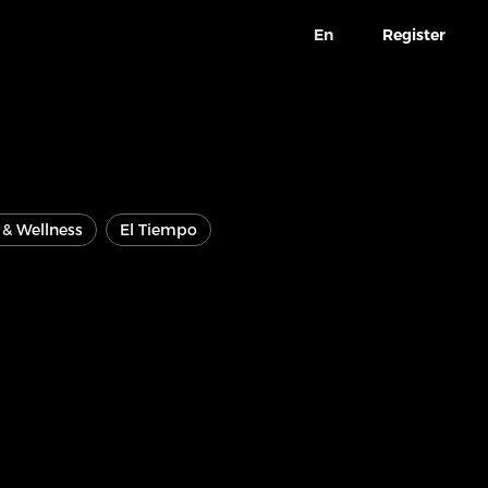
En
Register
e & Wellness
El Tiempo